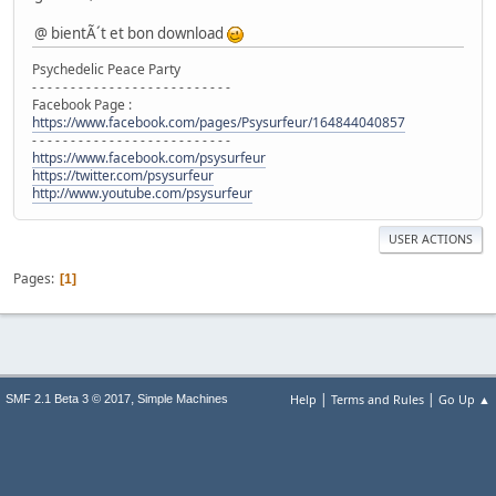
@ bientÃ´t et bon download
Psychedelic Peace Party
- - - - - - - - - - - - - - - - - - - - - - - - - -
Facebook Page :
https://www.facebook.com/pages/Psysurfeur/164844040857
- - - - - - - - - - - - - - - - - - - - - - - - - -
https://www.facebook.com/psysurfeur
https://twitter.com/psysurfeur
http://www.youtube.com/psysurfeur
USER ACTIONS
Pages
1
|
|
,
Help
Terms and Rules
Go Up ▲
SMF 2.1 Beta 3 © 2017
Simple Machines