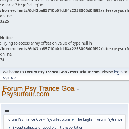
: e` or `a ? b : (c ? d : e)` in
/home/clients/6d43ba85710b01ddf4c2253005d0f692/sites/psysurf
on line
3225
Notice
: Trying to access array offset on value of type null in
/home/clients/6d43ba85710b01ddf4c2253005d0f692/sites/psysurf
on line
75
Welcome to
Forum Psy Trance Goa - Psysurfeur.com
. Please
login
or
sign up
.
Forum Psy Trance Goa -
Psysurfeur.com
Forum Psy Trance Goa - Psysurfeur.com
The English Forum Psytrance
►
Except subjects or good plan, transportation
►