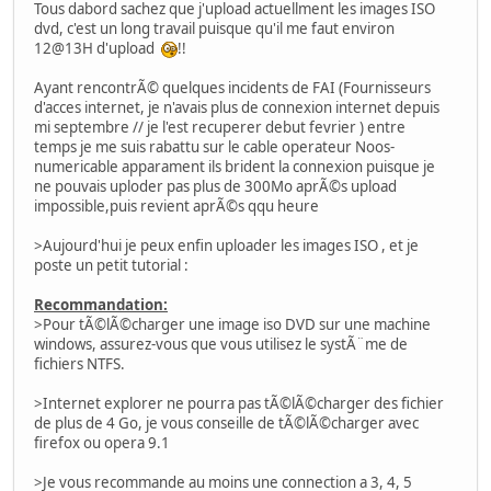
Tous dabord sachez que j'upload actuellment les images ISO
dvd, c'est un long travail puisque qu'il me faut environ
12@13H d'upload
!!
Ayant rencontrÃ© quelques incidents de FAI (Fournisseurs
d'acces internet, je n'avais plus de connexion internet depuis
mi septembre // je l'est recuperer debut fevrier ) entre
temps je me suis rabattu sur le cable operateur Noos-
numericable apparament ils brident la connexion puisque je
ne pouvais uploder pas plus de 300Mo aprÃ©s upload
impossible,puis revient aprÃ©s qqu heure
>Aujourd'hui je peux enfin uploader les images ISO , et je
poste un petit tutorial :
Recommandation:
>Pour tÃ©lÃ©charger une image iso DVD sur une machine
windows, assurez-vous que vous utilisez le systÃ¨me de
fichiers NTFS.
>Internet explorer ne pourra pas tÃ©lÃ©charger des fichier
de plus de 4 Go, je vous conseille de tÃ©lÃ©charger avec
firefox ou opera 9.1
>Je vous recommande au moins une connection a 3, 4, 5