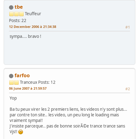
tbe
Teuffeur
Posts: 22
12 December 2006 à 21:34:38
#1
sympa.... bravo !
farfoo
Tranceux
Posts: 12
06 June 2007 à 21:59:57
#2
Yop
Ba tu peux virer les 2 premiers liens, les videos n'y sont plus...
par contre ton site.. les video, un peu long le loading mais
vraiment sympa!!
J'insiste parceque.. pas de bonne soirÃ©e trance trance sans
Vjs!!