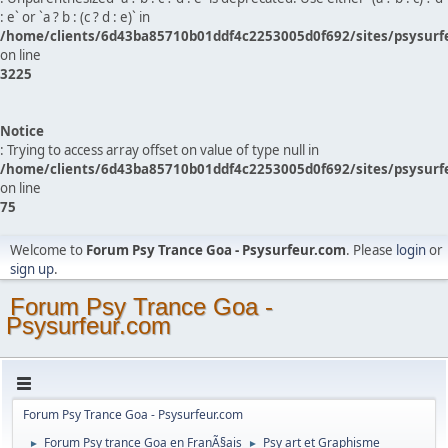
: e` or `a ? b : (c ? d : e)` in
/home/clients/6d43ba85710b01ddf4c2253005d0f692/sites/psysurf
on line
3225
Notice
: Trying to access array offset on value of type null in
/home/clients/6d43ba85710b01ddf4c2253005d0f692/sites/psysurf
on line
75
Welcome to
Forum Psy Trance Goa - Psysurfeur.com
. Please
login
or
sign up
.
Forum Psy Trance Goa -
Psysurfeur.com
Forum Psy Trance Goa - Psysurfeur.com
Forum Psy trance Goa en FranÃ§ais
Psy art et Graphisme
►
►