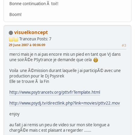
Bonne continuation Ã toi!!
Boom!
visuelkoncept
Tranceux
Posts: 7
29 June 2007 à 00:06:09
#3
merci mais je n ai pas encore mis un pied en tant que VJ dans
une soirÃ©e PSytrance je demande que cela
Voila une Ã©mission durant laquelle j ai participÃ© avec une
production pour le Dj Psysrek
Elle se trouve Ã la Fin
http://www.psytrancetv.org/pttvfrTemplate.html
http://www.psydj.tv/directlink.php?link=movies/pttv22.mov
enjoy
au fait j ai remis un peu de video sur mon site longue a
chargÃ©e mais c est plaisant a regarder ......