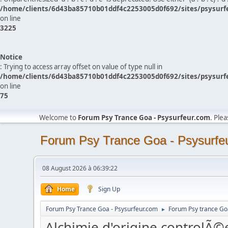
/home/clients/6d43ba85710b01ddf4c2253005d0f692/sites/psysurf
on line
3225
Notice
: Trying to access array offset on value of type null in
/home/clients/6d43ba85710b01ddf4c2253005d0f692/sites/psysurf
on line
75
Welcome to
Forum Psy Trance Goa - Psysurfeur.com
. Ple
Forum Psy Trance Goa - Psysurfe
08 August 2026 à 06:39:22
Home
Sign Up
Forum Psy Trance Goa - Psysurfeur.com
Forum Psy trance Go
►
Alchimie d'origine controlÃ©