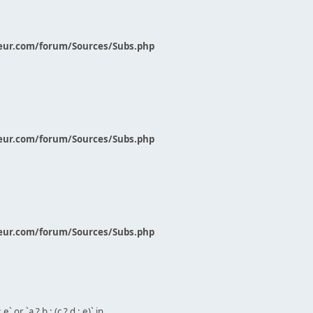
eur.com/forum/Sources/Subs.php
eur.com/forum/Sources/Subs.php
eur.com/forum/Sources/Subs.php
` or `a ? b : (c ? d : e)` in