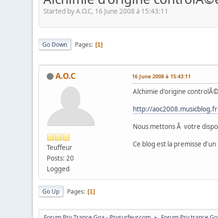
Started by A.O.C, 16 June 2008 à 15:43:11
Go Down
Pages
1
A.O.C
16 June 2008 à 15:43:11
Alchimie d'origine controlÃ
http://aoc2008.musicblog.fr
Nous mettons Ã votre dispos
Ce blog est la premisse d'un s
Teuffeur
Posts: 20
Logged
Go Up
Pages
1
Forum Psy Trance Goa - Psysurfeur.com
Forum Psy trance Go
►