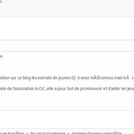
©e
ition sur ce blog les extraits de jeunes DJ trance mÃ©connus mais trÃ¨s
ite de l'association A.O.C ,elle a pour but de promouvoir et d'aider les jeun
a en FranÃ§ais
Psy art et Graphisme
Alchimie d'origine controlÃ©e
►
►