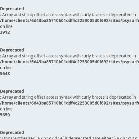
Deprecated
: Array and string offset access syntax with curly braces is deprecated in
/home/clients/6d43ba85710b01ddf4c2253005d0f692/sites/psysurf
on line
3912
Deprecated
: Array and string offset access syntax with curly braces is deprecated in
/home/clients/6d43ba85710b01ddf4c2253005d0f692/sites/psysurf
on line
5648
Deprecated
: Array and string offset access syntax with curly braces is deprecated in
/home/clients/6d43ba85710b01ddf4c2253005d0f692/sites/psysurf
on line
5659
Deprecated
: Unparenthesized `a ? b : c ? d : e` is deprecated. Use either `(a ? b : c) ? d : e