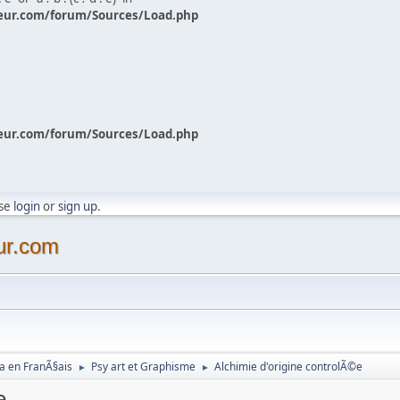
eur.com/forum/Sources/Load.php
eur.com/forum/Sources/Load.php
ase
login
or
sign up
.
ur.com
a en FranÃ§ais
Psy art et Graphisme
Alchimie d'origine controlÃ©e
►
►
e