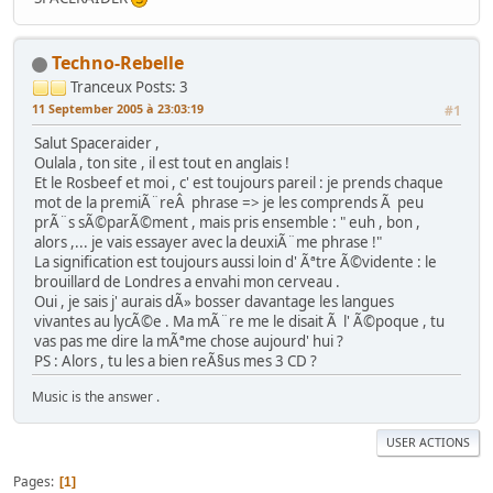
Techno-Rebelle
Tranceux
Posts: 3
11 September 2005 à 23:03:19
#1
Salut Spaceraider ,
Oulala , ton site , il est tout en anglais !
Et le Rosbeef et moi , c' est toujours pareil : je prends chaque
mot de la premiÃ¨reÂ phrase => je les comprends Ã peu
prÃ¨s sÃ©parÃ©ment , mais pris ensemble : " euh , bon ,
alors ,... je vais essayer avec la deuxiÃ¨me phrase !"
La signification est toujours aussi loin d' Ãªtre Ã©vidente : le
brouillard de Londres a envahi mon cerveau .
Oui , je sais j' aurais dÃ» bosser davantage les langues
vivantes au lycÃ©e . Ma mÃ¨re me le disait Ã l' Ã©poque , tu
vas pas me dire la mÃªme chose aujourd' hui ?
PS : Alors , tu les a bien reÃ§us mes 3 CD ?
Music is the answer .
USER ACTIONS
Pages
1