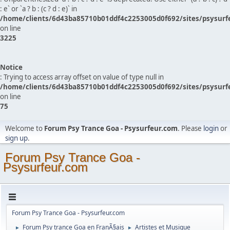
: e` or `a ? b : (c ? d : e)` in
/home/clients/6d43ba85710b01ddf4c2253005d0f692/sites/psysurf
on line
3225
Notice
: Trying to access array offset on value of type null in
/home/clients/6d43ba85710b01ddf4c2253005d0f692/sites/psysurf
on line
75
Welcome to
Forum Psy Trance Goa - Psysurfeur.com
. Please
login
or
sign up
.
Forum Psy Trance Goa -
Psysurfeur.com
Forum Psy Trance Goa - Psysurfeur.com
Forum Psy trance Goa en FranÃ§ais
Artistes et Musique
►
►