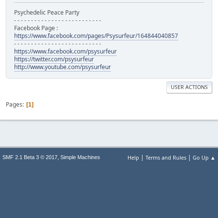
Psychedelic Peace Party
- - - - - - - - - - - - - - - - - - - - - - - - - -
Facebook Page :
https://www.facebook.com/pages/Psysurfeur/164844040857
- - - - - - - - - - - - - - - - - - - - - - - - - -
https://www.facebook.com/psysurfeur
https://twitter.com/psysurfeur
http://www.youtube.com/psysurfeur
USER ACTIONS
Pages
1
|
|
,
Help
Terms and Rules
Go Up ▲
SMF 2.1 Beta 3 © 2017
Simple Machines