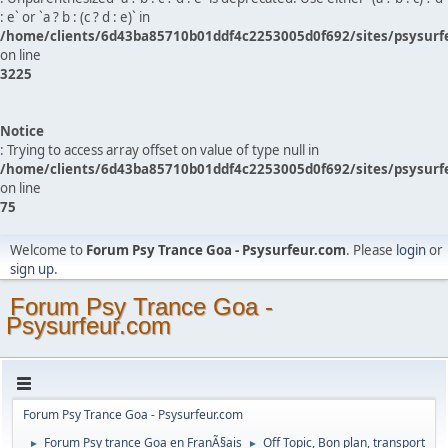
: e` or `a ? b : (c ? d : e)` in
/home/clients/6d43ba85710b01ddf4c2253005d0f692/sites/psysurf
on line
3225
Notice
: Trying to access array offset on value of type null in
/home/clients/6d43ba85710b01ddf4c2253005d0f692/sites/psysurf
on line
75
Welcome to
Forum Psy Trance Goa - Psysurfeur.com
. Please
login
or
sign up
.
Forum Psy Trance Goa -
Psysurfeur.com
Forum Psy Trance Goa - Psysurfeur.com
Forum Psy trance Goa en FranÃ§ais
Off Topic, Bon plan, transport
►
►