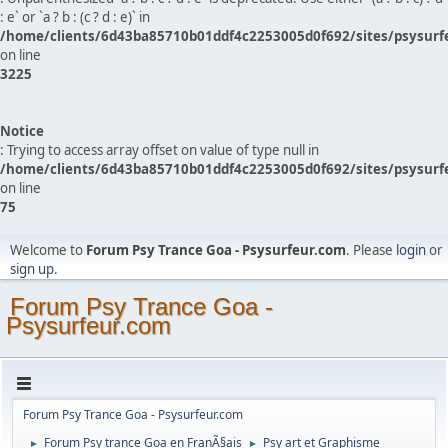
: e` or `a ? b : (c ? d : e)` in
/home/clients/6d43ba85710b01ddf4c2253005d0f692/sites/psysurf
on line
3225
Notice
: Trying to access array offset on value of type null in
/home/clients/6d43ba85710b01ddf4c2253005d0f692/sites/psysurf
on line
75
Welcome to
Forum Psy Trance Goa - Psysurfeur.com
. Please
login
or
sign up
.
Forum Psy Trance Goa -
Psysurfeur.com
Forum Psy Trance Goa - Psysurfeur.com
Forum Psy trance Goa en FranÃ§ais
Psy art et Graphisme
►
►