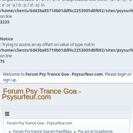
: e` or `a ? b : (c ? d : e)` in
/home/clients/6d43ba85710b01ddf4c2253005d0f692/sites/psysurf
on line
3225
Notice
: Trying to access array offset on value of type null in
/home/clients/6d43ba85710b01ddf4c2253005d0f692/sites/psysurf
on line
75
Welcome to
Forum Psy Trance Goa - Psysurfeur.com
. Please
login
or
sign up
.
Forum Psy Trance Goa -
Psysurfeur.com
Forum Psy Trance Goa - Psysurfeur.com
Forum Psy trance Goa en FranÃ§ais
Psy art et Graphisme
►
►