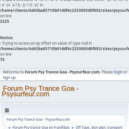
: e` or `a ? b : (c ? d : e)` in
/home/clients/6d43ba85710b01ddf4c2253005d0f692/sites/psysurf
on line
3225
Notice
: Trying to access array offset on value of type null in
/home/clients/6d43ba85710b01ddf4c2253005d0f692/sites/psysurf
on line
75
Welcome to
Forum Psy Trance Goa - Psysurfeur.com
. Please
login
or
sign up
.
Forum Psy Trance Goa -
Psysurfeur.com
Forum Psy Trance Goa - Psysurfeur.com
Forum Psy trance Goa en FranÃ§ais
Off Topic, Bon plan, transport
►
►