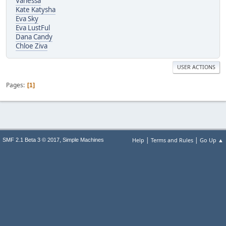
Vanessa
Kate Katysha
Eva Sky
Eva LustFul
Dana Candy
Chloe Ziva
USER ACTIONS
Pages
1
|
|
,
Help
Terms and Rules
Go Up ▲
SMF 2.1 Beta 3 © 2017
Simple Machines