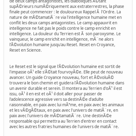
de deux camps antagonistes, les diaboliques Ã©tant
supÃ©rieurs numÃ©riquement aux extraterrestres, la phase
finale peut commencer : le douloureux Rappel Ã l'Ordre. La
nature de mÃ©tamatiÃ¨re via l'intelligence humaine met en
conflit les deux camps antagonistes. Le camp appauvrit en
intelligence ne fait pas le poids contre le camp enrichit en
intelligence. La douleur du Terrien est Ã son paroxysme. Le
vainqueur, le camp enrichit en intelligence, mÃ¨ne alors
l'Ã©volution humaine jusqu'au Reset. Reset en Croyance,
Reset en Science.
Le Reset est le signal que l'Ã©volution humaine est sortit de
l'impasse oÃ¹ elle s'Ã©tait fourvoyÃ©e. Elle peut de nouveau
avancer. Un guide Croyance nouveau, fort et Ã©voluÃ©
trouvera le bon chemin et guidera l'Ã©volution humaine dans
un avenir durable et serein. Il montera au Terrien d'oÃ¹ il est
issu, oÃ¹ il en est et oÃ¹ il doit aller pour passer de
l'adolescence agressive vers sa destinÃ©e d'adulte
raisonnable, en paix avec lui mÃªme, en paix avec les animaux
et les vÃ©gÃ©taux, en paix avec l'univers de matiÃ¨re, en
paix avec l'univers de mÃ©tamatiÃ¨re. Une destinÃ©e
responsable qui permettra au Terrien d'entrer en contact
avec les autres fratries humaines de l'univers de matiÃ¨re.