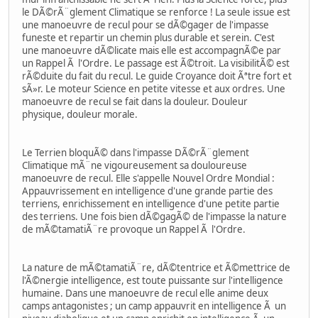
le DÃ©rÃ¨glement Climatique se renforce ! La seule issue est
une manoeuvre de recul pour se dÃ©gager de l'impasse
funeste et repartir un chemin plus durable et serein. C'est
une manoeuvre dÃ©licate mais elle est accompagnÃ©e par
un Rappel Ã l'Ordre. Le passage est Ã©troit. La visibilitÃ© est
rÃ©duite du fait du recul. Le guide Croyance doit Ãªtre fort et
sÃ»r. Le moteur Science en petite vitesse et aux ordres. Une
manoeuvre de recul se fait dans la douleur. Douleur
physique, douleur morale.
Le Terrien bloquÃ© dans l'impasse DÃ©rÃ¨glement
Climatique mÃ¨ne vigoureusement sa douloureuse
manoeuvre de recul. Elle s'appelle Nouvel Ordre Mondial :
Appauvrissement en intelligence d'une grande partie des
terriens, enrichissement en intelligence d'une petite partie
des terriens. Une fois bien dÃ©gagÃ© de l'impasse la nature
de mÃ©tamatiÃ¨re provoque un Rappel Ã l'Ordre.
La nature de mÃ©tamatiÃ¨re, dÃ©tentrice et Ã©mettrice de
l'Ã©nergie intelligence, est toute puissante sur l'intelligence
humaine. Dans une manoeuvre de recul elle anime deux
camps antagonistes ; un camp appauvrit en intelligence Ã un