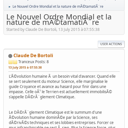
Le Nouvel Ordre Mondial et la nature de mÃ©tamatiÃ¨re
►
Le Nouvel Ordre Mondial et la
nature de mÃ©tamatiÃ¨re
Started by Claude De Bortoli, 13 July 2015 à 07:55:38
USER ACTIONS
Claude De Bortoli
Tranceux
Posts: 8
13 July 2015 à 07:55:38
L'Ã©volution humaine Ã un besoin vital d'avancer. Quand elle
se sert seulement du moteur Science, elle marginalise le
guide Croyance et avance au hasard pour finir dans une
impasse. Celle oÃ¹ le Terrien est actuellement immobilisÃ©
s'appelle DÃ©rÃ¨glement Climatique.
Le DÃ©rÃ¨glement Climatique est le summum d'une
Ã©volution humaine dominÃ©e par la Science, ses
dÃ©rivÃ©s techniques et ses lobbies entreprises. Forcer ce
mur infranchissable ne sert Ã rien. Plus la Science force, plus