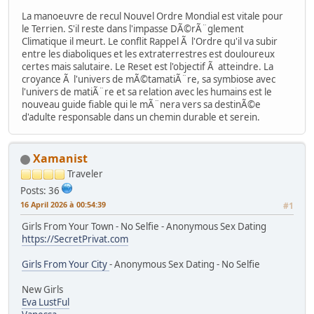
La manoeuvre de recul Nouvel Ordre Mondial est vitale pour
le Terrien. S'il reste dans l'impasse DÃ©rÃ¨glement
Climatique il meurt. Le conflit Rappel Ã l'Ordre qu'il va subir
entre les diaboliques et les extraterrestres est douloureux
certes mais salutaire. Le Reset est l'objectif Ã atteindre. La
croyance Ã l'univers de mÃ©tamatiÃ¨re, sa symbiose avec
l'univers de matiÃ¨re et sa relation avec les humains est le
nouveau guide fiable qui le mÃ¨nera vers sa destinÃ©e
d'adulte responsable dans un chemin durable et serein.
Xamanist
Traveler
Posts: 36
16 April 2026 à 00:54:39
#1
Girls From Your Town - No Selfie - Anonymous Sex Dating
https://SecretPrivat.com
Girls From Your City
- Anonymous Sex Dating - No Selfie
New Girls
Eva LustFul