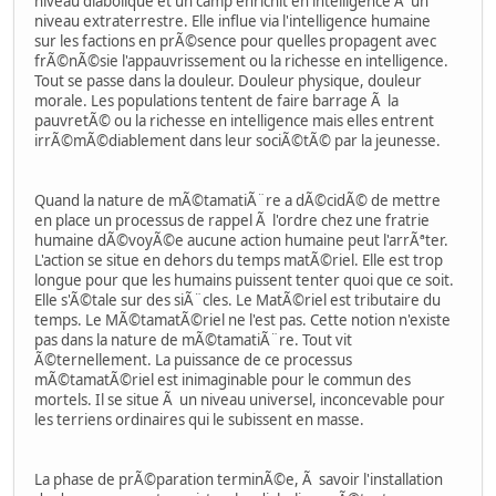
niveau diabolique et un camp enrichit en intelligence Ã un
niveau extraterrestre. Elle influe via l'intelligence humaine
sur les factions en prÃ©sence pour quelles propagent avec
frÃ©nÃ©sie l'appauvrissement ou la richesse en intelligence.
Tout se passe dans la douleur. Douleur physique, douleur
morale. Les populations tentent de faire barrage Ã la
pauvretÃ© ou la richesse en intelligence mais elles entrent
irrÃ©mÃ©diablement dans leur sociÃ©tÃ© par la jeunesse.
Quand la nature de mÃ©tamatiÃ¨re a dÃ©cidÃ© de mettre
en place un processus de rappel Ã l'ordre chez une fratrie
humaine dÃ©voyÃ©e aucune action humaine peut l'arrÃªter.
L'action se situe en dehors du temps matÃ©riel. Elle est trop
longue pour que les humains puissent tenter quoi que ce soit.
Elle s'Ã©tale sur des siÃ¨cles. Le MatÃ©riel est tributaire du
temps. Le MÃ©tamatÃ©riel ne l'est pas. Cette notion n'existe
pas dans la nature de mÃ©tamatiÃ¨re. Tout vit
Ã©ternellement. La puissance de ce processus
mÃ©tamatÃ©riel est inimaginable pour le commun des
mortels. Il se situe Ã un niveau universel, inconcevable pour
les terriens ordinaires qui le subissent en masse.
La phase de prÃ©paration terminÃ©e, Ã savoir l'installation