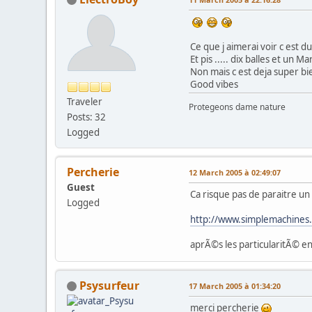
Ce que j aimerai voir c est du
Et pis ..... dix balles et un Ma
Non mais c est deja super bi
Good vibes
Traveler
Protegeons dame nature
Posts: 32
Logged
Percherie
12 March 2005 à 02:49:07
Guest
Ca risque pas de paraitre u
Logged
http://www.simplemachines
aprÃ©s les particularitÃ© en
Psysurfeur
17 March 2005 à 01:34:20
merci percherie