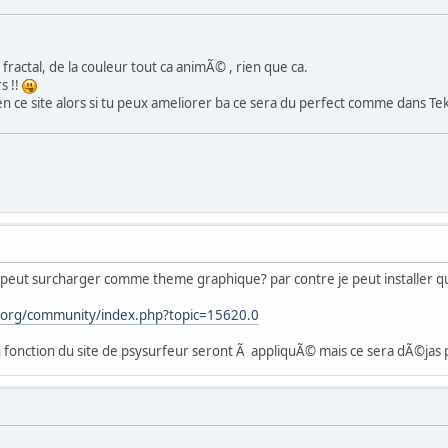
 fractal, de la couleur tout ca animÃ© , rien que ca.
rs !!
en ce site alors si tu peux ameliorer ba ce sera du perfect comme dans Te
n peut surcharger comme theme graphique? par contre je peut installer 
.org/community/index.php?topic=15620.0
 fonction du site de psysurfeur seront Ã appliquÃ© mais ce sera dÃ©jas 