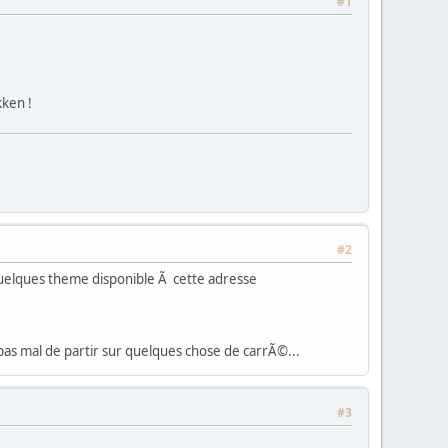
#1
kken !
#2
quelques theme disponible Ã cette adresse
pas mal de partir sur quelques chose de carrÃ©...
#3