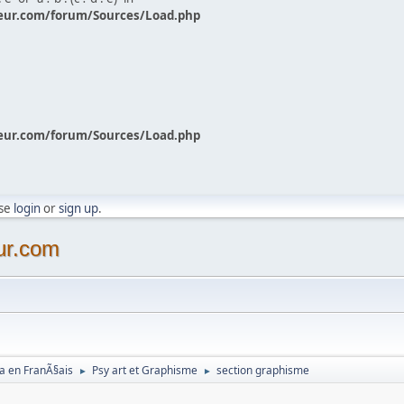
eur.com/forum/Sources/Load.php
eur.com/forum/Sources/Load.php
ase
login
or
sign up
.
ur.com
a en FranÃ§ais
Psy art et Graphisme
section graphisme
►
►