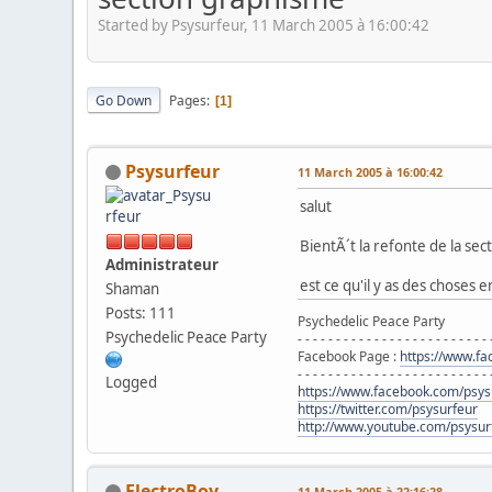
Started by Psysurfeur, 11 March 2005 à 16:00:42
Go Down
Pages
1
Psysurfeur
11 March 2005 à 16:00:42
salut
BientÃ´t la refonte de la sec
Administrateur
est ce qu'il y as des choses 
Shaman
Posts: 111
Psychedelic Peace Party
Psychedelic Peace Party
- - - - - - - - - - - - - - - - - - - - - - - - - 
Facebook Page :
https://www.f
- - - - - - - - - - - - - - - - - - - - - - - - - 
Logged
https://www.facebook.com/psys
https://twitter.com/psysurfeur
http://www.youtube.com/psysur
ElectroBoy
11 March 2005 à 22:16:28