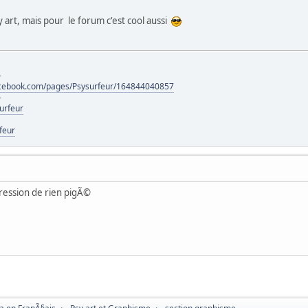
sy art, mais pour le forum c'est cool aussi
-
acebook.com/pages/Psysurfeur/164844040857
-
urfeur
feur
pression de rien pigÃ©