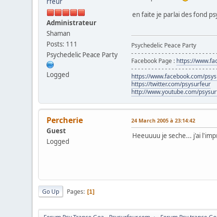
en faite je parlai des fond p
Administrateur
Shaman
Posts: 111
Psychedelic Peace Party
- - - - - - - - - - - - - - - - - - - - - - - - - 
Psychedelic Peace Party
Facebook Page :
https://www.f
- - - - - - - - - - - - - - - - - - - - - - - - - 
Logged
https://www.facebook.com/psys
https://twitter.com/psysurfeur
http://www.youtube.com/psysur
Percherie
24 March 2005 à 23:14:42
Guest
Heeuuuu je seche... j'ai l'im
Logged
Go Up
Pages
1