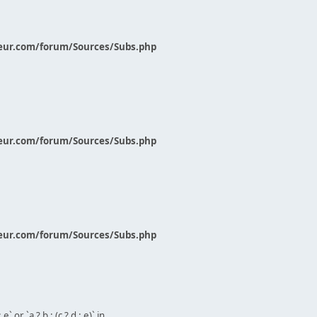
eur.com/forum/Sources/Subs.php
eur.com/forum/Sources/Subs.php
eur.com/forum/Sources/Subs.php
` or `a ? b : (c ? d : e)` in