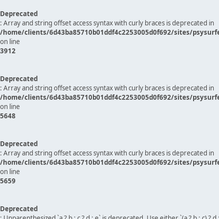
Deprecated
: Array and string offset access syntax with curly braces is deprecated in
/home/clients/6d43ba85710b01ddf4c2253005d0f692/sites/psysurf
on line
3912
Deprecated
: Array and string offset access syntax with curly braces is deprecated in
/home/clients/6d43ba85710b01ddf4c2253005d0f692/sites/psysurf
on line
5648
Deprecated
: Array and string offset access syntax with curly braces is deprecated in
/home/clients/6d43ba85710b01ddf4c2253005d0f692/sites/psysurf
on line
5659
Deprecated
: Unparenthesized `a ? b : c ? d : e` is deprecated. Use either `(a ? b : c) ? d : e