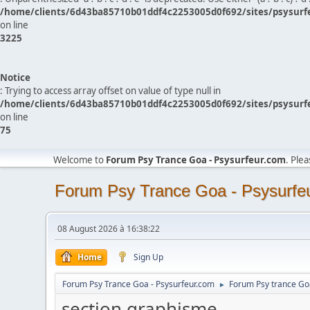
/home/clients/6d43ba85710b01ddf4c2253005d0f692/sites/psysurf
on line
3225
Notice
: Trying to access array offset on value of type null in
/home/clients/6d43ba85710b01ddf4c2253005d0f692/sites/psysurf
on line
75
Welcome to
Forum Psy Trance Goa - Psysurfeur.com
. Ple
Forum Psy Trance Goa - Psysurfe
08 August 2026 à 16:38:22
Home
Sign Up
Forum Psy Trance Goa - Psysurfeur.com
Forum Psy trance Go
►
section graphisme