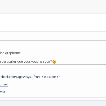
tion graphisme !!
en particulier que vous voudriez voir?
-
acebook.com/pages/Psysurfeur/164844040857
-
urfeur
feur