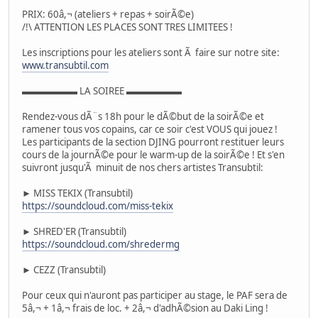
PRIX: 60â,¬ (ateliers + repas + soirÃ©e)
/!\ ATTENTION LES PLACES SONT TRES LIMITEES !
Les inscriptions pour les ateliers sont Ã faire sur notre site:
www.transubtil.com
▬▬▬▬▬▬ LA SOIREE ▬▬▬▬▬▬
Rendez-vous dÃ¨s 18h pour le dÃ©but de la soirÃ©e et
ramener tous vos copains, car ce soir c'est VOUS qui jouez !
Les participants de la section DJING pourront restituer leurs
cours de la journÃ©e pour le warm-up de la soirÃ©e ! Et s'en
suivront jusqu'Ã minuit de nos chers artistes Transubtil:
► MISS TEKIX (Transubtil)
https://soundcloud.com/miss-tekix
► SHRED'ER (Transubtil)
https://soundcloud.com/shredermg
► CEZZ (Transubtil)
Pour ceux qui n'auront pas participer au stage, le PAF sera de
5â,¬ + 1â,¬ frais de loc. + 2â,¬ d'adhÃ©sion au Daki Ling !