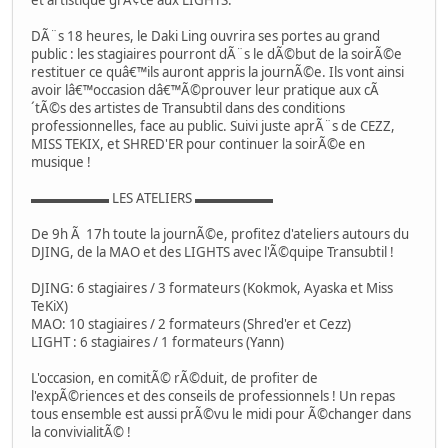
DÃ¨s 18 heures, le Daki Ling ouvrira ses portes au grand
public : les stagiaires pourront dÃ¨s le dÃ©but de la soirÃ©e
restituer ce quâ€™ils auront appris la journÃ©e. Ils vont ainsi
avoir lâ€™occasion dâ€™Ã©prouver leur pratique aux cÃ
´tÃ©s des artistes de Transubtil dans des conditions
professionnelles, face au public. Suivi juste aprÃ¨s de CEZZ,
MISS TEKIX, et SHRED'ER pour continuer la soirÃ©e en
musique !
▬▬▬▬▬▬ LES ATELIERS ▬▬▬▬▬▬
De 9h Ã 17h toute la journÃ©e, profitez d'ateliers autours du
DJING, de la MAO et des LIGHTS avec l'Ã©quipe Transubtil !
DJING: 6 stagiaires / 3 formateurs (Kokmok, Ayaska et Miss
TeKiX)
MAO: 10 stagiaires / 2 formateurs (Shred'er et Cezz)
LIGHT : 6 stagiaires / 1 formateurs (Yann)
L'occasion, en comitÃ© rÃ©duit, de profiter de
l'expÃ©riences et des conseils de professionnels ! Un repas
tous ensemble est aussi prÃ©vu le midi pour Ã©changer dans
la convivialitÃ© !