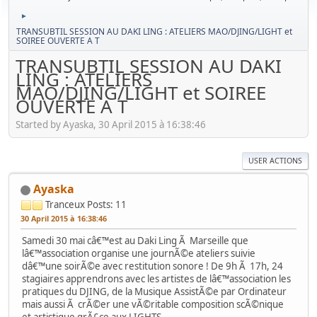
►
TRANSUBTIL SESSION AU DAKI LING : ATELIERS MAO/DJING/LIGHT et
SOIREE OUVERTE A T
TRANSUBTIL SESSION AU DAKI
LING : ATELIERS
MAO/DJING/LIGHT et SOIREE
OUVERTE A T
Started by Ayaska, 30 April 2015 à 16:38:46
USER ACTIONS
Ayaska
Tranceux
Posts: 11
30 April 2015 à 16:38:46
Samedi 30 mai câ€™est au Daki Ling Ã Marseille que
lâ€™association organise une journÃ©e ateliers suivie
dâ€™une soirÃ©e avec restitution sonore ! De 9h Ã 17h, 24
stagiaires apprendrons avec les artistes de lâ€™association les
pratiques du DJING, de la Musique AssistÃ©e par Ordinateur
mais aussi Ã crÃ©er une vÃ©ritable composition scÃ©nique
et artistique grÃ¢ce aux LIGHTS.