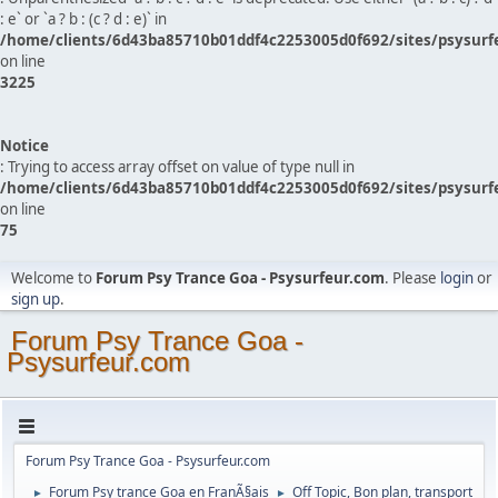
: e` or `a ? b : (c ? d : e)` in
/home/clients/6d43ba85710b01ddf4c2253005d0f692/sites/psysurf
on line
3225
Notice
: Trying to access array offset on value of type null in
/home/clients/6d43ba85710b01ddf4c2253005d0f692/sites/psysurf
on line
75
Welcome to
Forum Psy Trance Goa - Psysurfeur.com
. Please
login
or
sign up
.
Forum Psy Trance Goa -
Psysurfeur.com
Forum Psy Trance Goa - Psysurfeur.com
Forum Psy trance Goa en FranÃ§ais
Off Topic, Bon plan, transport
►
►