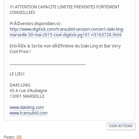
/!\ ATTENTION CAPACITE LIMITEE PREVENTES FORTEMENT
CONSEILLEES
PrÃ©ventes disponibles ici :
http://www.digitick.com/transubtil-session-concert-daki-ling-
marseille-30-mai-2015-css4-digitick-pg101-ri3163728.html
EntrÃ©e & Sortie non dÃ©finitive du Daki Ling et Bar Very
Cool Price !
_________________________________________
LE LIEU:
DAKI LING
45 A rue d'Aubagne
13001 MARSEILLE
www.dakiling.com
www.transubtil.com
USER ACTIONS
Pages
1