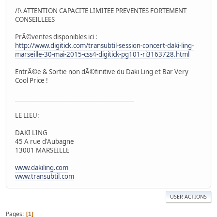
/!\ ATTENTION CAPACITE LIMITEE PREVENTES FORTEMENT
CONSEILLEES
PrÃ©ventes disponibles ici :
http://www.digitick.com/transubtil-session-concert-daki-ling-
marseille-30-mai-2015-css4-digitick-pg101-ri3163728.html
EntrÃ©e & Sortie non dÃ©finitive du Daki Ling et Bar Very
Cool Price !
_________________________________________
LE LIEU:
DAKI LING
45 A rue d'Aubagne
13001 MARSEILLE
www.dakiling.com
www.transubtil.com
USER ACTIONS
Pages
1