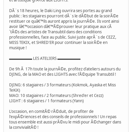
DÃ¨s 18 heures, le Daki Ling ouvrira ses portes au grand
public : les stagiaires pourront dÃ¨s le dÃ©but de la soirÃ©e
restituer ce quâ€™ils auront appris la journÃ©e. Ils vont ainsi
avoir lâ€™occasion dâ€™Ã©prouver leur pratique aux cÃ
´tÃ©s des artistes de Transubtil dans des conditions
professionnelles, face au public. Suivi juste aprÃ¨s de CEZZ,
MISS TEKIX, et SHRED'ER pour continuer la soirÃ©e en
musique !
▬▬▬▬▬▬ LES ATELIERS ▬▬▬▬▬▬
De 9h Ã 17h toute la journÃ©e, profitez d'ateliers autours du
DJING, de la MAO et des LIGHTS avec l'Ã©quipe Transubtil !
DJING: 6 stagiaires / 3 formateurs (Kokmok, Ayaska et Miss
TeKiX)
MAO: 10 stagiaires / 2 formateurs (Shred'er et Cezz)
LIGHT : 6 stagiaires / 1 formateurs (Yann)
L'occasion, en comitÃ© rÃ©duit, de profiter de
l'expÃ©riences et des conseils de professionnels ! Un repas
tous ensemble est aussi prÃ©vu le midi pour Ã©changer dans
la convivialitÃ© !