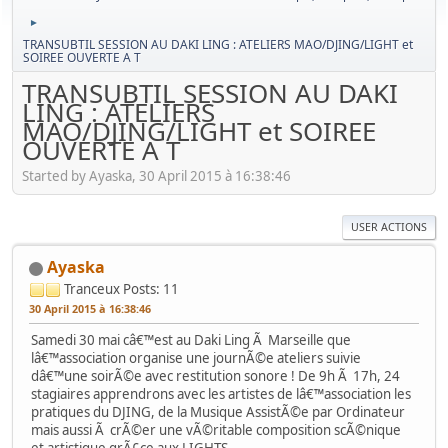
►
TRANSUBTIL SESSION AU DAKI LING : ATELIERS MAO/DJING/LIGHT et
SOIREE OUVERTE A T
TRANSUBTIL SESSION AU DAKI
LING : ATELIERS
MAO/DJING/LIGHT et SOIREE
OUVERTE A T
Started by Ayaska, 30 April 2015 à 16:38:46
USER ACTIONS
Ayaska
Tranceux
Posts: 11
30 April 2015 à 16:38:46
Samedi 30 mai câ€™est au Daki Ling Ã Marseille que
lâ€™association organise une journÃ©e ateliers suivie
dâ€™une soirÃ©e avec restitution sonore ! De 9h Ã 17h, 24
stagiaires apprendrons avec les artistes de lâ€™association les
pratiques du DJING, de la Musique AssistÃ©e par Ordinateur
mais aussi Ã crÃ©er une vÃ©ritable composition scÃ©nique
et artistique grÃ¢ce aux LIGHTS.