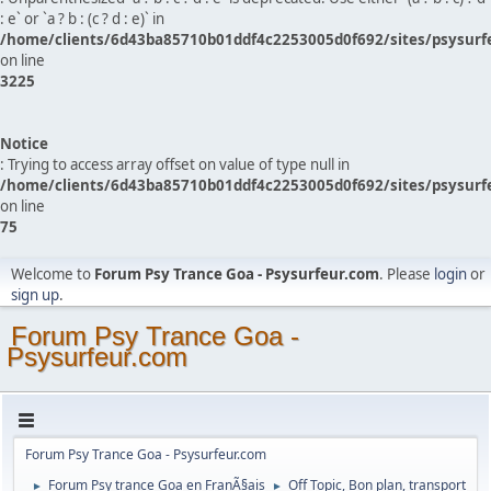
: e` or `a ? b : (c ? d : e)` in
/home/clients/6d43ba85710b01ddf4c2253005d0f692/sites/psysurf
on line
3225
Notice
: Trying to access array offset on value of type null in
/home/clients/6d43ba85710b01ddf4c2253005d0f692/sites/psysurf
on line
75
Welcome to
Forum Psy Trance Goa - Psysurfeur.com
. Please
login
or
sign up
.
Forum Psy Trance Goa -
Psysurfeur.com
Forum Psy Trance Goa - Psysurfeur.com
Forum Psy trance Goa en FranÃ§ais
Off Topic, Bon plan, transport
►
►