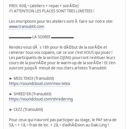
PRIX: 60â,¬ (ateliers + repas + soirÃ©e)
/!\ ATTENTION LES PLACES SONT TRES LIMITEES !
Les inscriptions pour les ateliers sont Ã faire sur notre site:
www.transubtil.com
▬▬▬▬▬▬ LA SOIREE ▬▬▬▬▬▬
Rendez-vous dÃ¨s 18h pour le dÃ©but de la soirÃ©e et
ramener tous vos copains, car ce soir c'est VOUS qui jouez !
Les participants de la section DJING pourront restituer leurs
cours de la journÃ©e pour le warm-up de la soirÃ©e ! Et s'en
suivront jusqu'Ã minuit de nos chers artistes Transubtil:
► MISS TEKIX (Transubtil)
https://soundcloud.com/miss-tekix
► SHRED'ER (Transubtil)
https://soundcloud.com/shredermg
► CEZZ (Transubtil)
Pour ceux qui n'auront pas participer au stage, le PAF sera de
5â,¬ + 1â,¬ frais de loc. + 2â,¬ d'adhÃ©sion au Daki Ling !