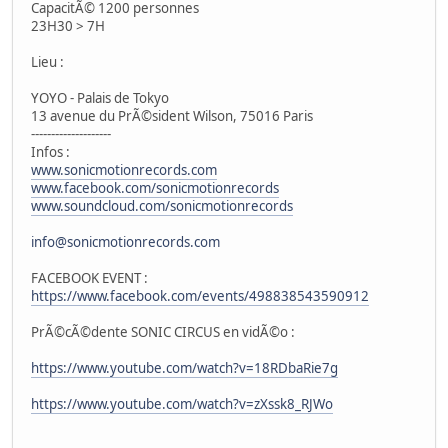
CapacitÃ© 1200 personnes
23H30 > 7H
Lieu :
YOYO - Palais de Tokyo
13 avenue du PrÃ©sident Wilson, 75016 Paris
--------------------
Infos :
www.sonicmotionrecords.com
www.facebook.com/sonicmotionrecords
www.soundcloud.com/sonicmotionrecords
info@sonicmotionrecords.com
FACEBOOK EVENT :
https://www.facebook.com/events/498838543590912
PrÃ©cÃ©dente SONIC CIRCUS en vidÃ©o :
https://www.youtube.com/watch?v=18RDbaRie7g
https://www.youtube.com/watch?v=zXssk8_RJWo