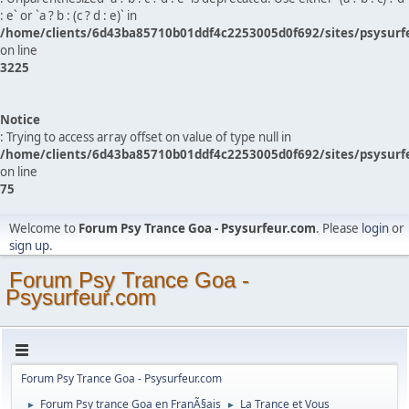
: e` or `a ? b : (c ? d : e)` in
/home/clients/6d43ba85710b01ddf4c2253005d0f692/sites/psysurf
on line
3225
Notice
: Trying to access array offset on value of type null in
/home/clients/6d43ba85710b01ddf4c2253005d0f692/sites/psysurf
on line
75
Welcome to
Forum Psy Trance Goa - Psysurfeur.com
. Please
login
or
sign up
.
Forum Psy Trance Goa -
Psysurfeur.com
Forum Psy Trance Goa - Psysurfeur.com
Forum Psy trance Goa en FranÃ§ais
La Trance et Vous
►
►