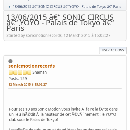
13/06/2015 â€“ SONIC CIRCUS â€“ YOYO - Palais de Tokyo â€“ Paris
►
13/06/2015 â€“ SONIC CIRCUS
â€“ YOYO - Palais de Tokyo â€“
Paris
Started by sonicmotionrecords, 12 March 2015 à 15:02:27
USER ACTIONS
sonicmotionrecords
Shaman
Posts: 159
12 March 2015 à 15:02:27
Pour ses 10 ans Sonic Motion vous invite Ã faire la fÃªte dans
un lieu inÃ©dit Ã la hauteur de cet Ã©vÃ¨nement : le YOYO
club sous le Palais de Tokyo!
InstallÃ©e depuis un an et demi (dans les anciennes salles de