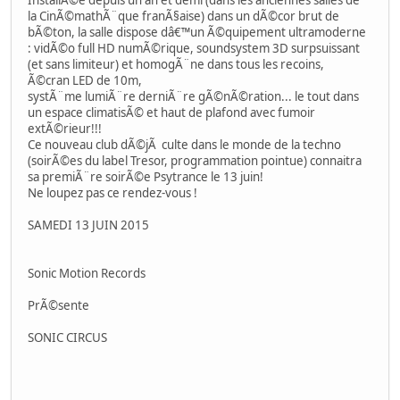
la CinÃ©mathÃ¨que franÃ§aise) dans un dÃ©cor brut de
bÃ©ton, la salle dispose dâ€™un Ã©quipement ultramoderne
: vidÃ©o full HD numÃ©rique, soundsystem 3D surpsuissant
(et sans limiteur) et homogÃ¨ne dans tous les recoins,
Ã©cran LED de 10m,
systÃ¨me lumiÃ¨re derniÃ¨re gÃ©nÃ©ration... le tout dans
un espace climatisÃ© et haut de plafond avec fumoir
extÃ©rieur!!!
Ce nouveau club dÃ©jÃ culte dans le monde de la techno
(soirÃ©es du label Tresor, programmation pointue) connaitra
sa premiÃ¨re soirÃ©e Psytrance le 13 juin!
Ne loupez pas ce rendez-vous !
SAMEDI 13 JUIN 2015
Sonic Motion Records
PrÃ©sente
SONIC CIRCUS