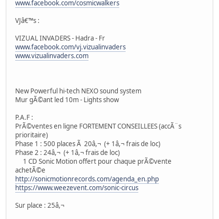
www.facebook.com/cosmicwalkers
VJâ€™s :
VIZUAL INVADERS - Hadra - Fr
www.facebook.com/vj.vizualinvaders
www.vizualinvaders.com
New Powerful hi-tech NEXO sound system
Mur gÃ©ant led 10m - Lights show
P.A.F :
PrÃ©ventes en ligne FORTEMENT CONSEILLEES (accÃ¨s
prioritaire)
Phase 1 : 500 places Ã 20â,¬ (+ 1â,¬ frais de loc)
Phase 2 : 24â,¬ (+ 1â,¬ frais de loc)
1 CD Sonic Motion offert pour chaque prÃ©vente
achetÃ©e
http://sonicmotionrecords.com/agenda_en.php
https://www.weezevent.com/sonic-circus
Sur place : 25â,¬