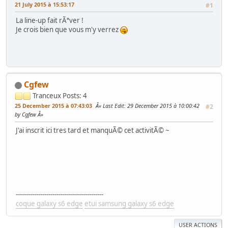
21 July 2015 à 15:53:17
#1
La line-up fait rÃªver !
Je crois bien que vous m'y verrez
Cgfew
Tranceux
Posts: 4
25 December 2015 à 07:43:03
Last Edit
: 29 December 2015 à 10:00:42
#2
by Cgfew
J'ai inscrit ici tres tard et manquÃ© cet activitÃ© ~
-------------------------------------------
coque galaxy s6 edge
etui samsung galaxy s6 edge
USER ACTIONS