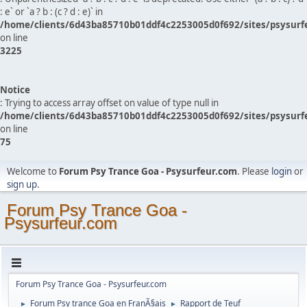
: e` or `a ? b : (c ? d : e)` in
/home/clients/6d43ba85710b01ddf4c2253005d0f692/sites/psysurf
on line
3225
Notice
: Trying to access array offset on value of type null in
/home/clients/6d43ba85710b01ddf4c2253005d0f692/sites/psysurf
on line
75
Welcome to
Forum Psy Trance Goa - Psysurfeur.com
. Please
login
or
sign up
.
Forum Psy Trance Goa -
Psysurfeur.com
Forum Psy Trance Goa - Psysurfeur.com
Forum Psy trance Goa en FranÃ§ais
Rapport de Teuf
►
►