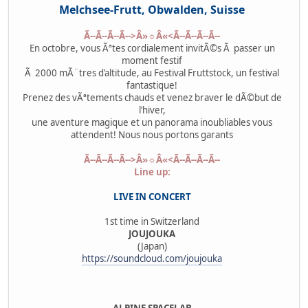
Melchsee-Frutt, Obwalden, Suisse
Ã--Ã--Ã--Ã-->Â»☼Â«<Ã--Ã--Ã--Ã--
En octobre, vous Ãªtes cordialement invitÃ©s Ã passer un
moment festif
Ã 2000 mÃ¨tres d’altitude, au Festival Fruttstock, un festival
fantastique!
Prenez des vÃªtements chauds et venez braver le dÃ©but de
l’hiver,
une aventure magique et un panorama inoubliables vous
attendent! Nous nous portons garants
Ã--Ã--Ã--Ã-->Â»☼Â«<Ã--Ã--Ã--Ã--
Line up:
LIVE IN CONCERT
1st time in Switzerland
JOUJOUKA
(Japan)
https://soundcloud.com/joujouka
ALPINE SPACELAB