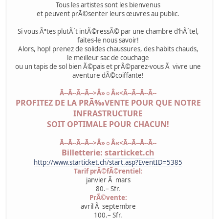
Tous les artistes sont les bienvenus
et peuvent prÃ©senter leurs œuvres au public.
Si vous Ãªtes plutÃ´t intÃ©ressÃ© par une chambre d’hÃ´tel,
faites-le nous savoir!
Alors, hop! prenez de solides chaussures, des habits chauds,
le meilleur sac de couchage
ou un tapis de sol bien Ã©pais et prÃ©parez-vous Ã vivre une
aventure dÃ©coiffante!
Ã--Ã--Ã--Ã-->Â»☼Â«<Ã--Ã--Ã--Ã--
PROFITEZ DE LA PRÃ‰VENTE POUR QUE NOTRE
INFRASTRUCTURE
SOIT OPTIMALE POUR CHACUN!
Ã--Ã--Ã--Ã-->Â»☼Â«<Ã--Ã--Ã--Ã--
Billetterie:
starticket.ch
http://www.starticket.ch/start.asp?EventID=5385
Tarif prÃ©fÃ©rentiel:
janvier Ã mars
80.– Sfr.
PrÃ©vente:
avril Ã septembre
100.– Sfr.