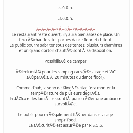
.s.0.0.n.
.s.0.0.n.
Ã--Ã--Ã--Ã-->Â»☼Â«<Ã--Ã--Ã--Ã--
Le restaurant reste ouvert, il y aura bien assez de place. Un
feu rÃ©chauffera les parties dance floor et chillout.
Le public pourra s’abriter sous des tentes; plusieurs chambres
et un grand dortoir chauffÃ© sont Ã sa disposition.
PossibilitÃ© de camper
Ã©lectricitÃ© pour les camping-cars (Ã©clairage et WC
sÃ©parÃ©s, Ã 20 minutes du dance floor).
Comme d’hab, la sono de Kling&Freitag fera monter la
tempÃ©rature de plusieurs degrÃ©s,
la dÃ©co et les lumiÃ¨res sont lÃ pour crÃ©er une ambiance
survoltÃ©e.
Le public pourra Ã©galement flÃ¢ner dans le village
shop’n’food.
La sÃ©curitÃ© est assurÃ©e par R.S.G.S.