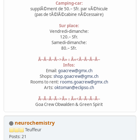
Camping-car:
supplÃ©ment de 50.– Sfr. par vÃ©hicule
(pas de tÃ©lÃ©cabine nÃ©cessaire)
Sur place:
Vendredi-dimanche:
120.– Sfr.
Samedi-dimanche:
80.– Sfr.
Ã--Ã--Ã--Ã-->Â»☼Â«<Ã--Ã--Ã--Ã--
Infos:
Email:
goacrew@gmx.ch
Shops:
shop.goacrew@gmx.ch
Rooms to rent:
rooms.goacrew@gmx.ch
Arts:
oktoman@eclipso.ch
Ã--Ã--Ã--Ã-->Â»☼Â«<Ã--Ã--Ã--Ã--
Goa Crew Obwalden & Green Spirit
neurochemistry
Teuffeur
Posts: 21