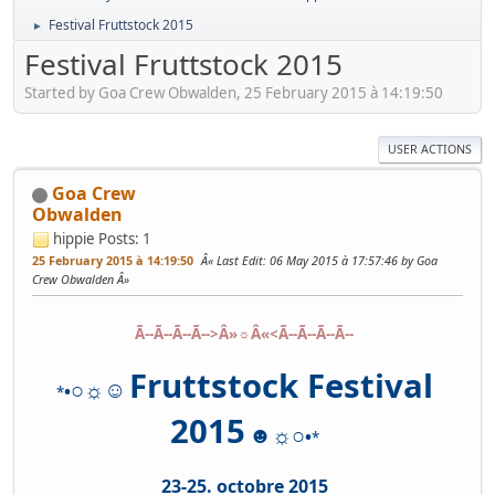
Festival Fruttstock 2015
►
Festival Fruttstock 2015
Started by Goa Crew Obwalden, 25 February 2015 à 14:19:50
USER ACTIONS
Goa Crew
Obwalden
hippie
Posts: 1
25 February 2015 à 14:19:50
Last Edit
: 06 May 2015 à 17:57:46 by Goa
Crew Obwalden
Ã--Ã--Ã--Ã-->Â»☼Â«<Ã--Ã--Ã--Ã--
Fruttstock Festival
○☼☺
•
*
2015
☻☼○
•
*
23-25. octobre 2015