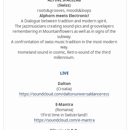
(Swiss)
roots&grooves, moods&loops
Alphorn meets Electronic!
A Dialogue between tradition and modern spirit.
The Jazzmusicians creating sound-pics and groovelayers
remembering in Mountainflowers as well as in signs of the
subway.
A confrontation of swiss music tradition in the most modern
way.
Homeland sound in cosmic, Retro-sound of the third
millennium.
LIVE
Dalton
(Croatia)
https://soundcloud.com/daltonuniversaldancerecs
E-Mantra
(Romania)
!!First time in Switzerland!!
https://soundcloud.com/e-mantra