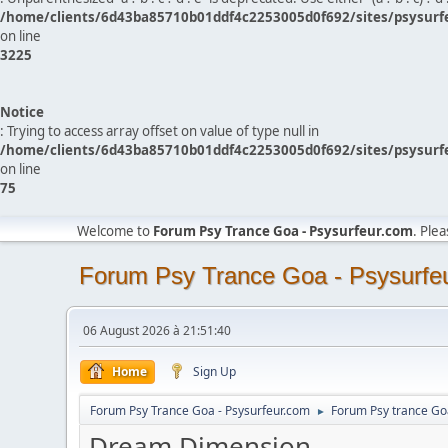
/home/clients/6d43ba85710b01ddf4c2253005d0f692/sites/psysurf
on line
3225
Notice
: Trying to access array offset on value of type null in
/home/clients/6d43ba85710b01ddf4c2253005d0f692/sites/psysurf
on line
75
Welcome to
Forum Psy Trance Goa - Psysurfeur.com
. Ple
Forum Psy Trance Goa - Psysurfe
06 August 2026 à 21:51:40
Home
Sign Up
Forum Psy Trance Goa - Psysurfeur.com
Forum Psy trance Go
►
Dream Dimension