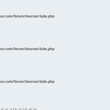
eur.com/forum/Sources/Subs.php
eur.com/forum/Sources/Subs.php
eur.com/forum/Sources/Subs.php
` or `a ? b : (c ? d : e)` in