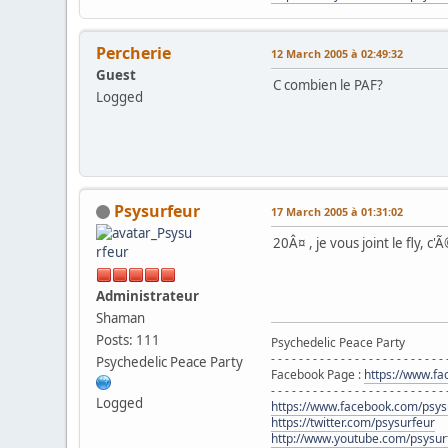
Percherie
12 March 2005 à 02:49:32
Guest
C combien le PAF?
Logged
Psysurfeur
17 March 2005 à 01:31:02
20Â¤ , je vous joint le fly, c
Administrateur
Shaman
Posts: 111
Psychedelic Peace Party
- - - - - - - - - - - - - - - - - - - - - - - - - 
Psychedelic Peace Party
Facebook Page :
https://www.f
- - - - - - - - - - - - - - - - - - - - - - - - - 
Logged
https://www.facebook.com/psys
https://twitter.com/psysurfeur
http://www.youtube.com/psysur