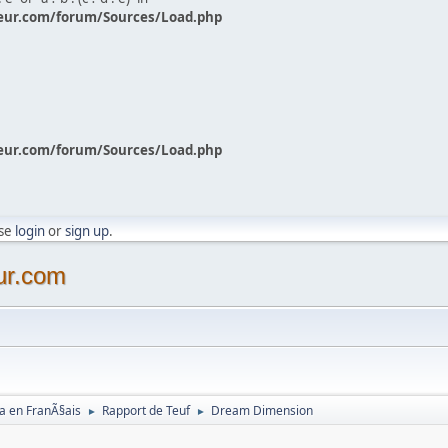
eur.com/forum/Sources/Load.php
eur.com/forum/Sources/Load.php
ase
login
or
sign up
.
ur.com
a en FranÃ§ais
Rapport de Teuf
Dream Dimension
►
►