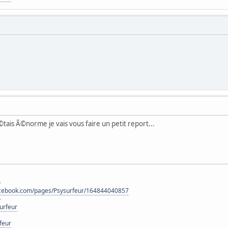
'Ã©tais Ã©norme je vais vous faire un petit report...
-
acebook.com/pages/Psysurfeur/164844040857
-
urfeur
feur