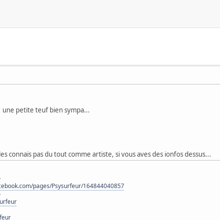
 une petite teuf bien sympa...
e les connais pas du tout comme artiste, si vous aves des ionfos dessus...
-
acebook.com/pages/Psysurfeur/164844040857
-
urfeur
feur