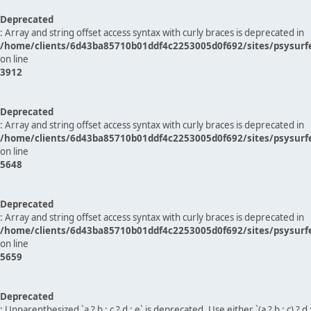
Deprecated
: Array and string offset access syntax with curly braces is deprecated in
/home/clients/6d43ba85710b01ddf4c2253005d0f692/sites/psysurf
on line
3912
Deprecated
: Array and string offset access syntax with curly braces is deprecated in
/home/clients/6d43ba85710b01ddf4c2253005d0f692/sites/psysurf
on line
5648
Deprecated
: Array and string offset access syntax with curly braces is deprecated in
/home/clients/6d43ba85710b01ddf4c2253005d0f692/sites/psysurf
on line
5659
Deprecated
: Unparenthesized `a ? b : c ? d : e` is deprecated. Use either `(a ? b : c) ? d : e