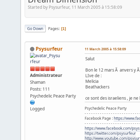
Started by Psysurfeur, 11 March 2005 à 15:58:09
Go Down
Pages
1
Psysurfeur
11 March 2005 à 15:58:09
Salut
Bon le 12 mars Ã anvers y Ã
Administrateur
LIve de :
Melicia
Shaman
Beathackers
Posts: 111
Psychedelic Peace Party
ce sont des israeliens , je n
Psychedelic Peace Party
Logged
- - - - - - - - - - - - - - - - - - - - - - - - - 
Facebook Page :
https://www.f
- - - - - - - - - - - - - - - - - - - - - - - - - 
https://www.facebook.com/psys
https://twitter.com/psysurfeur
http://www.youtube.com/psysur