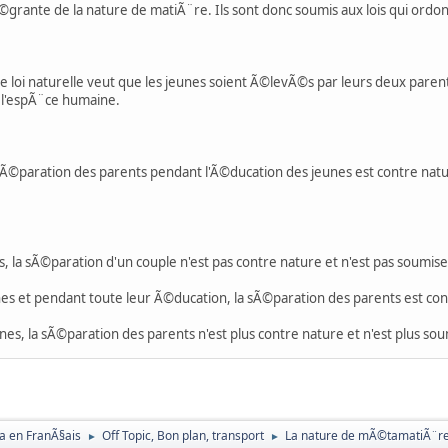
Ã©grante de la nature de matiÃ¨re. Ils sont donc soumis aux lois qui ord
 loi naturelle veut que les jeunes soient Ã©levÃ©s par leurs deux parent
e l'espÃ¨ce humaine.
Ã©paration des parents pendant l'Ã©ducation des jeunes est contre nature
s, la sÃ©paration d'un couple n'est pas contre nature et n'est pas soumise
nes et pendant toute leur Ã©ducation, la sÃ©paration des parents est con
es, la sÃ©paration des parents n'est plus contre nature et n'est plus soum
a en FranÃ§ais
Off Topic, Bon plan, transport
La nature de mÃ©tamatiÃ¨re 
►
►