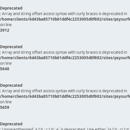
Deprecated
: Array and string offset access syntax with curly braces is deprecated in
/home/clients/6d43ba85710b01ddf4c2253005d0f692/sites/psysurf
on line
3912
Deprecated
: Array and string offset access syntax with curly braces is deprecated in
/home/clients/6d43ba85710b01ddf4c2253005d0f692/sites/psysurf
on line
5648
Deprecated
: Array and string offset access syntax with curly braces is deprecated in
/home/clients/6d43ba85710b01ddf4c2253005d0f692/sites/psysurf
on line
5659
Deprecated
: Unparenthesized `a ? b : c ? d : e` is deprecated. Use either `(a ? b : c) ? d : e