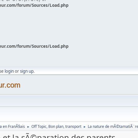
eur.com/forum/Sources/Load.php
eur.com/forum/Sources/Load.php
ase
login
or
sign up
.
ur.com
a en FranÃ§ais
Off Topic, Bon plan, transport
La nature de mÃ©tamatiÃ¨re 
►
►
et la sÃ©paration des parents