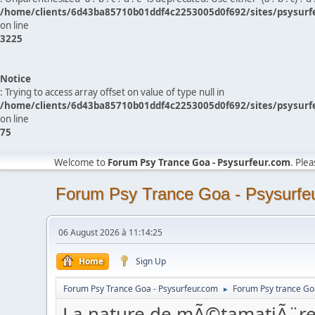
/home/clients/6d43ba85710b01ddf4c2253005d0f692/sites/psysurf
on line
3225
Notice
: Trying to access array offset on value of type null in
/home/clients/6d43ba85710b01ddf4c2253005d0f692/sites/psysurf
on line
75
Welcome to
Forum Psy Trance Goa - Psysurfeur.com
. Ple
Forum Psy Trance Goa - Psysurfe
06 August 2026 à 11:14:25
Home
Sign Up
Forum Psy Trance Goa - Psysurfeur.com
Forum Psy trance Go
►
La nature de mÃ©tamatiÃ¨re 