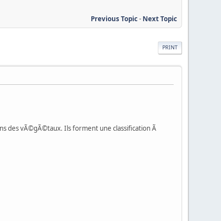
Previous Topic
-
Next Topic
PRINT
s des vÃ©gÃ©taux. Ils forment une classification Ã