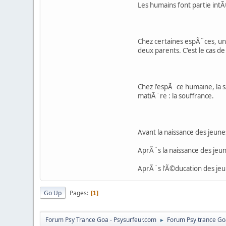
Les humains font partie int
Chez certaines espÃ¨ces, une
deux parents. C'est le cas d
Chez l'espÃ¨ce humaine, la s
matiÃ¨re : la souffrance.
Avant la naissance des jeune
AprÃ¨s la naissance des jeu
AprÃ¨s l'Ã©ducation des jeun
Go Up
Pages
1
Forum Psy Trance Goa - Psysurfeur.com
Forum Psy trance Go
►