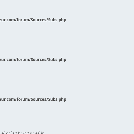
eur.com/forum/Sources/Subs.php
eur.com/forum/Sources/Subs.php
eur.com/forum/Sources/Subs.php
` or `a ? b : (c ? d : e)` in