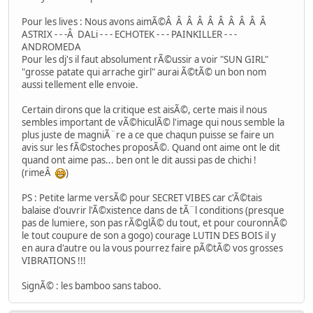
Pour les lives : Nous avons aimÃ©Â Â Â Â Â Â Â Â Â Â
ASTRIX - - -Â DALi - - - ECHOTEK - - - PAINKILLER - - -
ANDROMEDA
Pour les dj's il faut absolument rÃ©ussir a voir "SUN GIRL"
"grosse patate qui arrache girl" aurai Ã©tÃ© un bon nom
aussi tellement elle envoie.
Certain dirons que la critique est aisÃ©, certe mais il nous
sembles important de vÃ©hiculÃ© l'image qui nous semble la
plus juste de magniÃ¨re a ce que chaqun puisse se faire un
avis sur les fÃ©stoches proposÃ©. Quand ont aime ont le dit
quand ont aime pas... ben ont le dit aussi pas de chichi !
(rimeÂ
)
PS : Petite larme versÃ© pour SECRET VIBES car c'Ã©tais
balaise d'ouvrir l'Ã©xistence dans de tÃ¨l conditions (presque
pas de lumiere, son pas rÃ©glÃ© du tout, et pour couronnÃ©
le tout coupure de son a gogo) courage LUTIN DES BOIS il y
en aura d'autre ou la vous pourrez faire pÃ©tÃ© vos grosses
VIBRATIONS !!!
SignÃ© : les bamboo sans taboo.