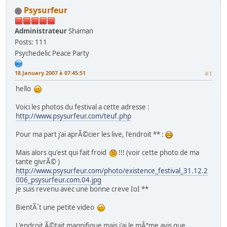
Psysurfeur
Administrateur
Shaman
Posts: 111
Psychedelic Peace Party
18 January 2007 à 07:45:51
#1
hello
Voici les photos du festival a cette adresse :
http://www.psysurfeur.com/teuf.php
Pour ma part j'ai aprÃ©cier les live, l'endroit ** :
Mais alors qu'est qui fait froid
!!! (voir cette photo de ma
tante givrÃ© )
http://www.psysurfeur.com/photo/existence_festival_31.12.2
006_psysurfeur.com.04.jpg
je suis revenu avec une bonne creve IoI **
BientÃ´t une petite video
L'endroit Ã©tait magnifique mais j'ai le mÃªme avis que