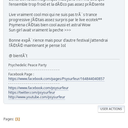
l'ensemble trop froid et la dÃ©co pas assez prÃ©sente
Live vraiment cool moi qui ne suis pas trÃ¨s trance
progressive j'Ã©tais assez surpris par le live ecotek**
Psymena c'Ã©tais bien cool aussi et astral Wow
Sun girl avait vraiment la peche >>>
Bonne expÃ¨rience mais pour d'autre festival j'attendrai
l'Ã©tÃ© maintenant je pense IoI
@ bientÃ´t
Psychedelic Peace Party
- - - - - - - - - - - - - - - - - - - - - - - - - -
Facebook Page :
https://www.facebook.com/pages/Psysurfeur/164844040857
- - - - - - - - - - - - - - - - - - - - - - - - - -
https://www.facebook.com/psysurfeur
https://twitter.com/psysurfeur
http://www.youtube.com/psysurfeur
USER ACTIONS
Pages
1