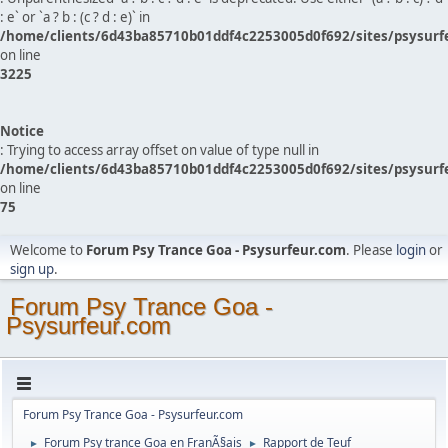
: e` or `a ? b : (c ? d : e)` in
/home/clients/6d43ba85710b01ddf4c2253005d0f692/sites/psysurf
on line
3225
Notice
: Trying to access array offset on value of type null in
/home/clients/6d43ba85710b01ddf4c2253005d0f692/sites/psysurf
on line
75
Welcome to
Forum Psy Trance Goa - Psysurfeur.com
. Please
login
or
sign up
.
Forum Psy Trance Goa -
Psysurfeur.com
Forum Psy Trance Goa - Psysurfeur.com
Forum Psy trance Goa en FranÃ§ais
Rapport de Teuf
►
►