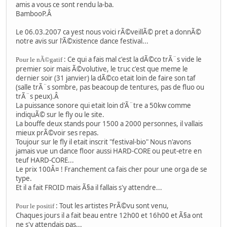
amis a vous ce sont rendu la-ba.
BambooP.Â
Le 06.03.2007 ca yest nous voici rÃ©veillÃ© pret a donnÃ©
notre avis sur l'Ã©xistence dance festival...
: Ce qui a fais mal c'est la dÃ©co trÃ¨s vide le
Pour le nÃ©gatif
premier soir mais Ã©volutive, le truc c'est que meme le
dernier soir (31 janvier) la dÃ©co etait loin de faire son taf
(salle trÃ¨s sombre, pas beacoup de tentures, pas de fluo ou
trÃ¨s peux).Â
La puissance sonore qui etait loin d'Ã¨tre a 50kw comme
indiquÃ© sur le fly ou le site.
La bouffe deux stands pour 1500 a 2000 personnes, il vallais
mieux prÃ©voir ses repas.
Toujour sur le fly il etait inscrit "festival-bio" Nous n'avons
jamais vue un dance floor aussi HARD-CORE ou peut-etre en
teuf HARD-CORE...
Le prix 100Â¤ ! Franchement ca fais cher pour une orga de se
type.
Et il a fait FROID mais Ã§a il fallais s'y attendre...
: Tout les artistes PrÃ©vu sont venu,
Pour le positif
Chaques jours il a fait beau entre 12h00 et 16h00 et Ã§a ont
ne s'y attendais pas...