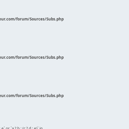
eur.com/forum/Sources/Subs.php
eur.com/forum/Sources/Subs.php
eur.com/forum/Sources/Subs.php
` or `a ? b : (c ? d : e)` in