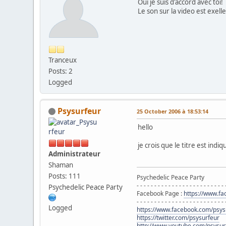
Oui je suis d'accord avec toi!
Le son sur la video est exelle
Tranceux
Posts: 2
Logged
Psysurfeur
25 October 2006 à 18:53:14
hello
je crois que le titre est indiq
Administrateur
Shaman
Posts: 111
Psychedelic Peace Party
- - - - - - - - - - - - - - - - - - - - - - - - - 
Psychedelic Peace Party
Facebook Page :
https://www.f
- - - - - - - - - - - - - - - - - - - - - - - - - 
Logged
https://www.facebook.com/psys
https://twitter.com/psysurfeur
http://www.youtube.com/psysur