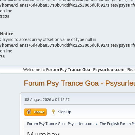
/home/clients/6d43ba85710b01ddf4c2253005d0f692/sites/psysurf
on line
3225
Notice
: Trying to access array offset on value of type null in
/home/clients/6d43ba85710b01ddf4c2253005d0f692/sites/psysurf
on line
75
Welcome to
Forum Psy Trance Goa - Psysurfeur.com
. Ple
Forum Psy Trance Goa - Psysurfe
08 August 2026 à 01:15:57
Home
Sign Up
Forum Psy Trance Goa - Psysurfeur.com
The English Forum P
►
Mumbay