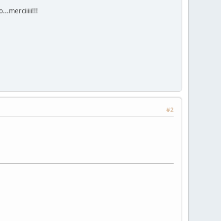
..merciiiii!!!
#2