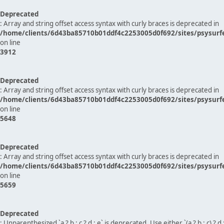
Deprecated
: Array and string offset access syntax with curly braces is deprecated in
/home/clients/6d43ba85710b01ddf4c2253005d0f692/sites/psysurf
on line
3912
Deprecated
: Array and string offset access syntax with curly braces is deprecated in
/home/clients/6d43ba85710b01ddf4c2253005d0f692/sites/psysurf
on line
5648
Deprecated
: Array and string offset access syntax with curly braces is deprecated in
/home/clients/6d43ba85710b01ddf4c2253005d0f692/sites/psysurf
on line
5659
Deprecated
: Unparenthesized `a ? b : c ? d : e` is deprecated. Use either `(a ? b : c) ? d : e