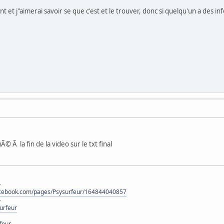
nt et j"aimerai savoir se que c'est et le trouver, donc si quelqu'un a des info.
uÃ© Ã la fin de la video sur le txt final
-
acebook.com/pages/Psysurfeur/164844040857
-
urfeur
feur