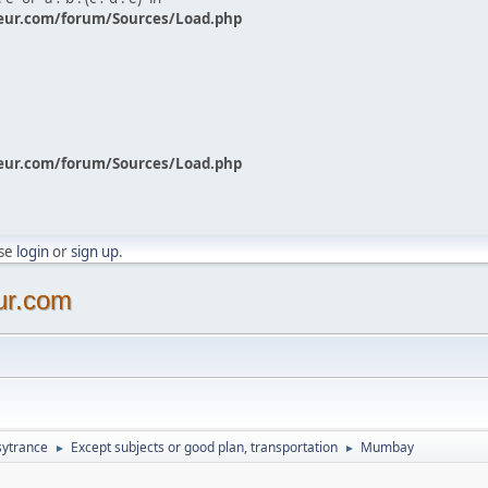
eur.com/forum/Sources/Load.php
eur.com/forum/Sources/Load.php
ase
login
or
sign up
.
ur.com
sytrance
Except subjects or good plan, transportation
Mumbay
►
►